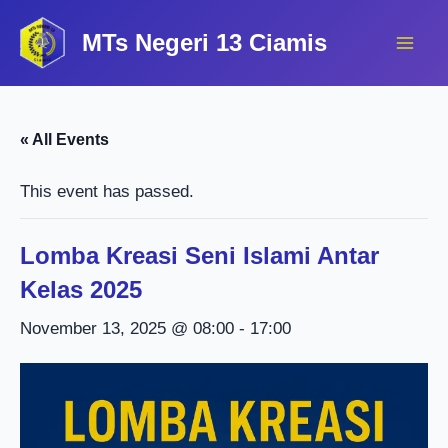
Lewati
MTs Negeri 13 Ciamis
ke
konten
« All Events
This event has passed.
Lomba Kreasi Seni Islami Antar
Kelas 2025
November 13, 2025 @ 08:00
-
17:00